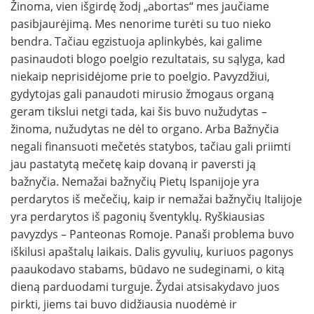
Žinoma, vien išgirdę žodį „abortas“ mes jaučiame
pasibjaurėjimą. Mes nenorime turėti su tuo nieko
bendra. Tačiau egzistuoja aplinkybės, kai galime
pasinaudoti blogo poelgio rezultatais, su sąlyga, kad
niekaip neprisidėjome prie to poelgio. Pavyzdžiui,
gydytojas gali panaudoti mirusio žmogaus organą
geram tikslui netgi tada, kai šis buvo nužudytas –
žinoma, nužudytas ne dėl to organo. Arba Bažnyčia
negali finansuoti mečetės statybos, tačiau gali priimti
jau pastatytą mečetę kaip dovaną ir paversti ją
bažnyčia. Nemažai bažnyčių Pietų Ispanijoje yra
perdarytos iš mečečių, kaip ir nemažai bažnyčių Italijoje
yra perdarytos iš pagonių šventyklų. Ryškiausias
pavyzdys – Panteonas Romoje. Panaši problema buvo
iškilusi apaštalų laikais. Dalis gyvulių, kuriuos pagonys
paaukodavo stabams, būdavo ne sudeginami, o kitą
dieną parduodami turguje. Žydai atsisakydavo juos
pirkti, jiems tai buvo didžiausia nuodėmė ir