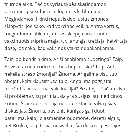
trumpalaikis. Pačios vyriausybės skatindamos
vakcinaciją susiduria su loginiais keblumais.
Mėgindamos įtikinti nepasiskiepijusius žmones
skiepytis, jos sako, kad vakcinos veikia. Antra vertus,
mėgindamos įtikinti jau pasiskiepijusius žmones
vakcinuotis stiprinamąja, t. y. antrąja, trečiąja, ketvirtąja
doze, jos sako, kad vakcinos veikia nepakankamai.
Taigi apibendrinkime. Ar ši problema sudėtinga? Taip.
Ar visa tai neatrodo šiek tiek beprotiška? Taip. Ar tai
nekelia streso žmonijai? Žinoma. Ar galima visu tuo
abejoti, kelti klausimus? Taip. Ar galima pagrįstai
priešintis privalomai vakcinacijai? Be abejo. Tačiau visa
ši problema visų pirmiausia yra susijusi su medicinos
sritimi. Štai kodėl Brolija nepuolė stačia galva į šias
diskusijas. Žinoma, pavienis kunigas gali duoti
patarimą, kaip, jo asmenine nuomone, derėtų elgtis,
bet Brolija, kaip tokia, nesivelia į šią diskusiją. Brolijos