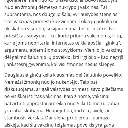
Nūdien žmonių dėmesys nukrypo į vakcinas. Tai
suprantama, nes daugelio šalių vyriausybės stengiasi
šias vakcinas primesti kiekvienam. Tokia jų politika ne
tik skatina visuotinį susijaudinimą, bet ir sukūrė dvi
priešiškas stovyklas – tų, kurie pritaria vakcinoms, ir tų,
kurie joms nepritaria. Internetas teikia apsčiai „ginklų“,
argumentų abiem šioms stovykloms. Vieni bijo vakcinų
dėl galimo šalutinio jų poveikio, kiti irgi bijo – kad negrįš
į ankstesnį gyvenimą, kol visi žmonės nesusiskiepys.
Daugiausia ginčų kelia klausimas dėl šalutinio poveikio.
Nemažai žmonių nuo jo nukentėjo. Taip pat
diskutuojama, ar gali valstybės primesti savo piliečiams
ne visiškai ištirtas vakcinas. Kaip žinome, vakcinai
patvirtinti paprastai prireikia nuo 5 iki 10 metų. Dabar
yra labai skubama. Neabejotina, kad čia įsivėlęs ir
stambusis verslas. Dar viena problema – pamažu
aiškėja, kad šių vakcinų teigiamas poveikis yra gana