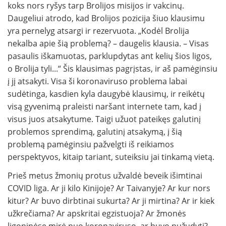
koks nors ryšys tarp Brolijos misijos ir vakcinų.
Daugeliui atrodo, kad Brolijos pozicija šiuo klausimu
yra pernelyg atsargi ir rezervuota. „Kodėl Brolija
nekalba apie šią problemą? – daugelis klausia. – Visas
pasaulis iškamuotas, parklupdytas ant kelių šios ligos,
o Brolija tyli...“ Šis klausimas pagrįstas, ir aš pamėginsiu
į jį atsakyti. Visa ši koronaviruso problema labai
sudėtinga, kasdien kyla daugybė klausimų, ir reikėtų
visą gyvenimą praleisti naršant internete tam, kad į
visus juos atsakytume. Taigi užuot pateikęs galutinį
problemos sprendimą, galutinį atsakymą, į šią
problemą pamėginsiu pažvelgti iš reikiamos
perspektyvos, kitaip tariant, suteiksiu jai tinkamą vietą.
Prieš metus žmonių protus užvaldė beveik išimtinai
COVID liga. Ar ji kilo Kinijoje? Ar Taivanyje? Ar kur nors
kitur? Ar buvo dirbtinai sukurta? Ar ji mirtina? Ar ir kiek
užkrečiama? Ar apskritai egzistuoja? Ar žmonės
ligoninėse mirė nuo koronaviruso, ar buvo nužudyti?