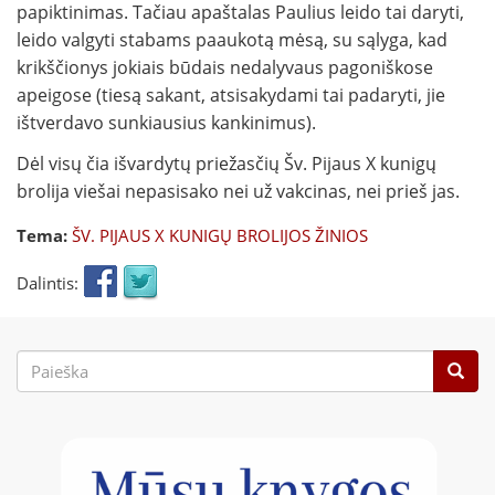
papiktinimas. Tačiau apaštalas Paulius leido tai daryti,
leido valgyti stabams paaukotą mėsą, su sąlyga, kad
krikščionys jokiais būdais nedalyvaus pagoniškose
apeigose (tiesą sakant, atsisakydami tai padaryti, jie
ištverdavo sunkiausius kankinimus).
Dėl visų čia išvardytų priežasčių Šv. Pijaus X kunigų
brolija viešai nepasisako nei už vakcinas, nei prieš jas.
Tema:
ŠV. PIJAUS X KUNIGŲ BROLIJOS ŽINIOS
Dalintis:
Paieškos
forma