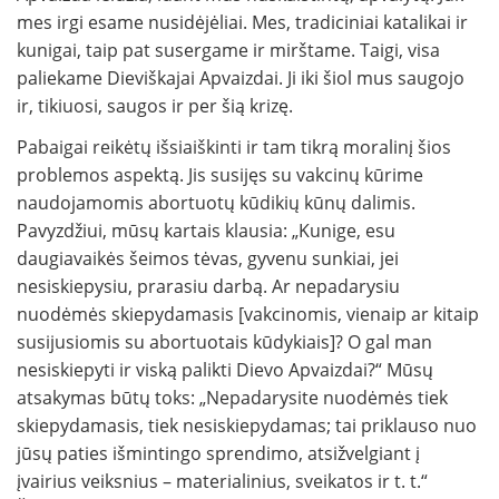
mes irgi esame nusidėjėliai. Mes, tradiciniai katalikai ir
kunigai, taip pat susergame ir mirštame. Taigi, visa
paliekame Dieviškajai Apvaizdai. Ji iki šiol mus saugojo
ir, tikiuosi, saugos ir per šią krizę.
Pabaigai reikėtų išsiaiškinti ir tam tikrą moralinį šios
problemos aspektą. Jis susijęs su vakcinų kūrime
naudojamomis abortuotų kūdikių kūnų dalimis.
Pavyzdžiui, mūsų kartais klausia: „Kunige, esu
daugiavaikės šeimos tėvas, gyvenu sunkiai, jei
nesiskiepysiu, prarasiu darbą. Ar nepadarysiu
nuodėmės skiepydamasis [vakcinomis, vienaip ar kitaip
susijusiomis su abortuotais kūdykiais]? O gal man
nesiskiepyti ir viską palikti Dievo Apvaizdai?“ Mūsų
atsakymas būtų toks: „Nepadarysite nuodėmės tiek
skiepydamasis, tiek nesiskiepydamas; tai priklauso nuo
jūsų paties išmintingo sprendimo, atsižvelgiant į
įvairius veiksnius – materialinius, sveikatos ir t. t.“