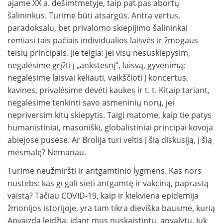
ajame XX a. dešimtmetyje, taip pat pas abortų
šalininkus. Turime būti atsargūs. Antra vertus,
paradoksalu, bet privalomo skiepijimo šalininkai
remiasi tais pačiais individualios laisvės ir žmogaus
teisių principais. Jie teigia: jei visų nesuskiepysim,
negalėsime grįžti į „ankstesnį“, laisvą, gyvenimą;
negalėsime laisvai keliauti, vaikščioti į koncertus,
kavines, privalėsime dėvėti kaukes ir t. t. Kitaip tariant,
negalėsime tenkinti savo asmeninių norų, jei
nepriversim kitų skiepytis. Taigi matome, kaip tie patys
humanistiniai, masoniški, globalistiniai principai kovoja
abiejose pusėse. Ar Brolija turi veltis į šią diskusiją, į šią
mėsmalę? Nemanau.
Turime neužmiršti ir antgamtinio lygmens. Kas nors
nustebs: kas gi gali sieti antgamtę ir vakciną, paprastą
vaistą? Tačiau COVID-19, kaip ir kiekviena epidemija
žmonijos istorijoje, yra tam tikra dieviška bausmė, kurią
Apvaizda leidžia, idant mus nuskaistintų, apvalytų. Juk