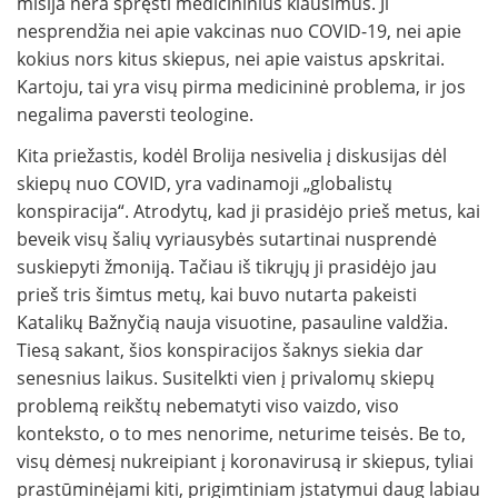
misija nėra spręsti medicininius klausimus. Ji
nesprendžia nei apie vakcinas nuo COVID-19, nei apie
kokius nors kitus skiepus, nei apie vaistus apskritai.
Kartoju, tai yra visų pirma medicininė problema, ir jos
negalima paversti teologine.
Kita priežastis, kodėl Brolija nesivelia į diskusijas dėl
skiepų nuo COVID, yra vadinamoji „globalistų
konspiracija“. Atrodytų, kad ji prasidėjo prieš metus, kai
beveik visų šalių vyriausybės sutartinai nusprendė
suskiepyti žmoniją. Tačiau iš tikrųjų ji prasidėjo jau
prieš tris šimtus metų, kai buvo nutarta pakeisti
Katalikų Bažnyčią nauja visuotine, pasauline valdžia.
Tiesą sakant, šios konspiracijos šaknys siekia dar
senesnius laikus. Susitelkti vien į privalomų skiepų
problemą reikštų nebematyti viso vaizdo, viso
konteksto, o to mes nenorime, neturime teisės. Be to,
visų dėmesį nukreipiant į koronavirusą ir skiepus, tyliai
prastūminėjami kiti, prigimtiniam įstatymui daug labiau