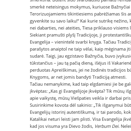
smerkė neteisingus mokymus, kuriuose Bažnyčiai 
Terorizuojamiems tikintiesiems pabrėžiamas šis argu
gyvenkite su savo laiku!“ Kai kurie sutrikę nežino, ką
nei dabarties, nei ateities, Tiesa priklauso visiems 
Siekiant pramušti plyšį Tradicijoje, ji protestanti
Evangelija – vienintelė svarbi knyga. Tačiau Tradic
parašytos anaiptol ne taip vėlai, kaip mėginama įtik
sudarė. Taigi, jau egzistavo Bažnyčia, buvo įvykus
tūkstančius – jau tą pačią dieną, išėjus iš Vakari
perduotas Apreiškimas, jei ne žodinės tradicijos
Knygoms, ar net jomis bandyti Tradiciją atmesti.
Tačiau nemanykime, kad taip elgdamiesi jie be galo ge
įkvėptas: „Kas gi Evangelijoje įkvėpta? Tik mūsų iš
apie vaikystę, mūsų Viešpaties veikla ir darbai pri
Susirinkime kovota dėl sakinio: „Tik išganymui būt
Evangelijų istorinį autentiškumą, ir tai parodo, 
Katalikai neturi leisti jam plisti. Visa Evangelija įk
kad jos visuma yra Dievo žodis,
Verbum Dei
. Nele