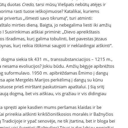
būtų duotas
Credo
, tarsi mūsų Viešpats nebūtų atėjęs ir
 norima rasti tuose ieškojimuose? Katalikai, kuriems
ai privertus „išmesti savo tikrumą“, turi atminti:
alo mirties dieną. Baigta, jo nebegalima liesti iki amžių
 Susirinkimas aiškiai priminė: „Dievo apreikštasis
os išradimas, kurį galima tobulinti, bet pavestas Jėzaus
ynas, kurį reikia ištikimai saugoti ir neklaidingai aiškinti“.
 dogma siekia tik 431 m., transsubstanciacijos – 1215 m.,
ia nesama evoliucijos? Jokiu būdu. Amžių bėgyje apibrėžtos
siog suformulavo. 1950 m. apibrėždamas Ėmimo į dangų
tiesa apie Mergelės Marijos perkėlimą į dangų su kūnu
tuose prieš mirštant paskutiniam apaštalui. Į šią sritį
ją dogmą, bet vis aiškiau, vis gražiau ir vis didingiau
 dera spręsti apie kasdien mums peršamas klaidas ir be
ai prireikia aiškinti krikščio­niškosios moralės ir Bažnyčios
adicijoje ir ypač senovėje, ne tik įtartina, bet ir bloga bei
si visi šventieji (Bažnyčios) Tėvai ir dar labiau popiežiai