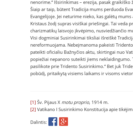
nenorime.“ Išsirinkimas – erezija, pasak graikiško 
Šiaip ar taip, būtent Tradicija mums perduoda Evange
Evangelijoje. Jei neturime nieko, kas galėtų mums ai
Kristaus žodį supras visiškai priešingai. Tai veda 
charizmatikų laisvojo įkvėpimo, nusviedžiančio mu
Visi dogminiai Susirinkimai tiksliai išreiškė Tradicij
nereformuojama. Nebeį­manoma pakeisti Tridento Su
pateikti oficialiu Bažnyčios aktu, skirtingai nuo Va
popiežiai nepanoro suteikti jiems neklaidingumo. Tad
pasilikote prie Tridento Susirinkimo.“ Bet juk Tride
pobūdį, pritaikytą visiems laikams ir visoms vieto
[1]
Šv. Pijaus X
motu proprio
, 1914 m.
[2]
Vatikano I Susirinkimo Konstitucija apie tikėjimą
Dalintis: