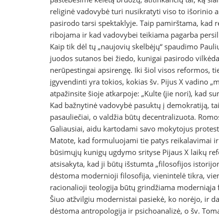
religinė vadovybė turi nusikratyti viso to išorini
pasirodo tarsi spektaklyje. Taip pamirštama, kad rel
ribojama ir kad vadovybei teikiama pagarba persilie
Kaip tik dėl tų „naujovių skelbėjų“ spaudimo Paulius
juodos sutanos bei žiedo, kunigai pasirodo vilkėdami
nerūpestingai apsirengę. Iki šiol visos reformos, t
įgyvendinti yra tokios, kokias šv. Pijus X vadino 
atpažinsite šioje atkarpoje: „Kulte (jie nori), k
Kad bažnytinė vadovybė pasuktų į demokratiją, tai
pasauliečiai, o valdžia būtų decentralizuota. Romos
Galiausiai, aidu kartodami savo mokytojus protesta
Matote, kad formuluojami tie patys reikalavimai ir
būsimųjų kunigų ugdymo srityse Pijaus X laikų refo
atsisakyta, kad ji būtų išstumta „filosofijos istori
dėstoma modernioji filosofija, vienintelė tikra, 
racionalioji teologija būtų grindžiama moderniąja fi
Šiuo atžvilgiu modernistai pasiekė, ko norėjo, ir d
dėstoma antropologija ir psichoanalizė, o šv. Tomą