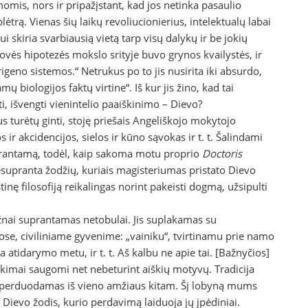
omis, nors ir pripažįstant, kad jos netinka pasaulio
lėtrą. Vienas šių laikų revoliu­cionierius, intelektualų labai
skiria svarbiausią vietą tarp visų dalykų ir be jokių
vės hipotezės mokslo srityje buvo grynos kvailystės, ir
geno sistemos.“ Netrukus po to jis nusirita iki absurdo,
 biologijos faktų virtine“. Iš kur jis žino, kad tai
i, išvengti vienintelio paaiškinimo – Dievo?
 turėtų ginti, stoję priešais Angeliškojo mokytojo
s ir akcidencijos, sielos ir kūno sąvokas ir t. t. Šalindami
uprantamą, todėl, kaip sakoma motu proprio
Doctoris
esupranta žodžių, kuriais magisteriumas pristato Dievo
nę filosofiją reikalingas norint pakeisti dogmą, užsipulti
ažnai suprantamas netobulai. Jis suplakamas su
mose, civiliniame gyvenime: „vainiku“, tvirtinamu prie namo
atidarymo metu, ir t. t. Aš kalbu ne apie tai. [Bažnyčios]
ištikimai saugomi net nebeturint aiškių motyvų. Tradicija
 perduodamas iš vieno amžiaus kitam. Šį lobyną mums
 Dievo žodis, kurio perdavimą laiduoja jų įpėdiniai.