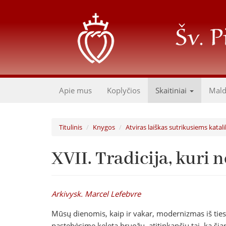
Pereiti
į
pagrindinį
turinį
Apie mus
Koplyčios
Skaitiniai
Mal
Titulinis
Knygos
Atviras laiškas sutrikusiems kata
XVII. Tradicija, kuri 
Arkivysk. Marcel Lefebvre
Mūsų dienomis, kaip ir vakar, modernizmas iš ties
pastebėsime keletą bruožų, atitinkančių tai, ką šia