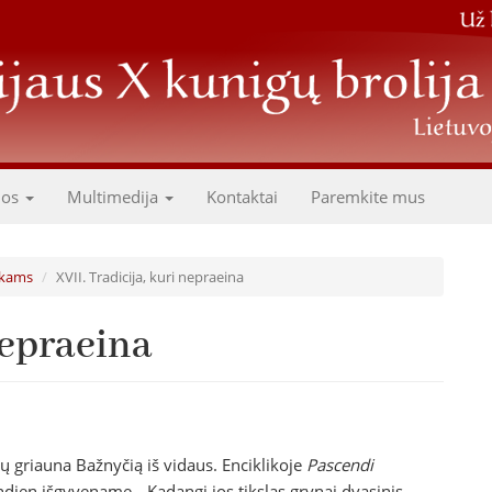
dos
Multimedija
Kontaktai
Paremkite mus
likams
XVII. Tradicija, kuri nepraeina
nepraeina
ų griauna Bažnyčią iš vidaus. Enciklikoje
Pascendi
ndien išgyvename. „Kadangi jos tikslas grynai dvasinis,