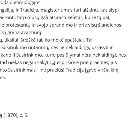
žodžio etimologijos.
liją, ir Tradicija, magisteriumas turi aiškinti, kas slypi
škinti, tarp mūsų gali atsirasti keletas, kurie tą patį
prie protestantų laisvojo sprendimo ir prie visų šiandienos
s į gryną avantiūrą.
ą, tiksliai išreiškė tai, ko mokė apaštalai. Tai
sirinkimo nutarimų, nes jie neklaidingi, užrašyti ir
tikano II Susirinkimo, kurio pasiūlymai nėra neklaidingi, nes
 niekas negali sakyti: „Jūs prisirišę prie praeities, jūs
nto Susirinkimas – ne praeitis! Tradicija įgavo viršlaikinį
ms.
 (1870), c. 5.