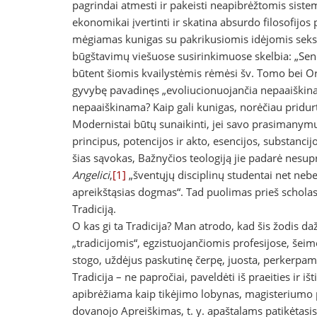
pagrindai atmesti ir pakeisti neapibrėžtomis sistem
ekonomikai įvertinti ir skatina absurdo filosofijos p
mėgiamas kunigas su pakrikusiomis idėjomis seksui 
būgštavimų viešuose susirinkimuose skelbia: „Seno
būtent šiomis kvailystėmis rėmėsi šv. Tomo bei Ori
gyvybę pavadinęs „evoliu­cionuojančia nepaaiškinamų
nepaaiškinama? Kaip gali kunigas, norėčiau pridurt
Modernistai būtų sunaikinti, jei savo prasimanymus
principus, potencijos ir akto, esencijos, substancijo
šias sąvokas, Bažnyčios teologiją jie padarė nes
Angelici
,
[1]
„šventųjų disciplinų studentai net neb
apreikštąsias dogmas“. Tad puolimas prieš scholasti
Tradiciją.
O kas gi ta Tradicija? Man atrodo, kad šis žodis d
„tradicijomis“, egzistuojančiomis profesijose, šei
stogo, uždėjus paskutinę čerpę, juosta, perkerpama 
Tradicija – ne papročiai, paveldėti iš praeities ir 
apibrėžiama kaip tikėjimo lobynas, magisteriumo
dovanojo Apreiškimas, t. y. apaštalams patikėtasis