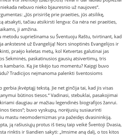
niekada nebuvo nieko bjauresnio už naujoves“.
mentas: „Jūs prisirišę prie praeities, jūs atsilikę,
 atsakyti, tačiau atsikirsti lengva: čia nėra nei praeities,
laikams, ji amžina.
šku metodu supriešinama su Šventuoju Raštu, tvirtinant, kad
ija ankstesnė už Evangeliją! Nors sinoptinės Evangelijos ir
inti, praėjo keletas metų, kol Ketvertas galutinai jas
ios Sekminės, paskatinusios gausių atsivertimų, tris
enės kambario. Ką jie tikėjo tuo momentu? Kaipgi buvo
 būdu? Tradicijos neįmanoma palenkti šventosioms
rbia įkvėptąjį tekstą. Jie net ginčija tai, kad jis visas
ganymui būtinos tiesos.“ Vadinasi, stebuklai, pasakojimai
skiriami daugiau ar mažiau legendinės biografijos žanrui.
inos tiesos“; buvo vyskupų, norėjusių susiaurinti
kokiu mastu neomodernizmas yra pažeidęs dvasininkiją.
vėpta, ją rašiusiųjų protus iš tiesų taip veikė Šventoji Dvasia,
ista rinktis ir šiandien sakyti: „Imsime aną dalį, o tos kitos