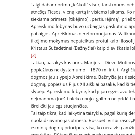
Taigi dabar norima „ieškoti“ visur, tarsi mums ne
atnešęs Tiesos, vieną kartą ir visiems laikams. Ko
siekiama primesti [tikėjimo] „peržiūrėjimą“, prieš t
Apreiškimo lobynas buvo užbaigtas paskutinio apašt
pabaigos. Apreiškimas nereformuojamas. Vatikano I
tikėjimo mokymas nepateiktas protui kaip filosofij
Kristaus Sužadėtinei (Bažnyčiai) kaip dieviškasis lob
[2]
Tačiau, pasakys kas nors, Marijos – Dievo Motinos
popiežiaus neklystamumo – 1870 m. ir t. t. Argi č
dogmos jau slypėjo Apreiškime, Bažnyčia jas tie
dogmą, popiežius Pijus XII aiškiai pasakė, kad ši 
slypėjo Apreiškimo lobyne, kad ji jau egzistavo teks
neįmanoma įnešti nieko naujo, galima ne pridėti nau
išreikšti jau egzistuojančias.
Tai taip tikra, kad laikytina taisykle, pagal kurią
nuolaidžiavimo jas atmesti. Bossuet tvirtai rašo: „K
esminių dogmų principus, visa, ko nėra visų amžių Tr
smerktina. Būtent šiuo svarbiausiu pamatu remdamie