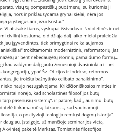
o aparato, visų tų pompastiškų puošmenų, su kuriomis ji
igija, nors ir priklausydama grynai sielai, nėra jos
ja ją įsteigusiam Jėzui Kristui.“
 VI atsisakė tiaros, vyskupai išsivadavo iš violetinės ir net
 civilinį kostiumą, o didžiąją dalį laiko mielai praleidžia
iek jau įgyvendintos, tiek primygtinai reikalaujamos
„maniakiškai“ trokštamomis modernistinių reformatorių. Jas
ad sumažėtų ar bent nebedaugėtų išorinių pamaldumo formų…
gi kad valdyme dalį gautų žemesnioji dvasininkija ir net
 kongregacijų, ypač Šv. Oficijos ir Indekso, reformos...
ntus, jie trokšta bažnytinio celibato panaikinimo“.
 nieko naujo nesugalvojama. Krikščioniškosios minties ir
rmistai norėjo, kad scholastinės filosofijos būtų
jon tarp pasenusių sistemų“, ir patarė, kad „jaunimui būtų
vienintelė tinkama mūsų laikams…, kad vadinamoji
losofija, o pozityvioji teologija remtųsi dogmų istorija“.
ar daugiau. Įstaigoje, užimančioje seminarijos vietą,
 Akvinietį pakeitė Marksas. Tomistinės filosofijos