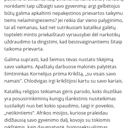
norėdami taip užbaigti savo gyvenimą: argi gelbėtojus
būtų galima apkaltinti nepakęstinos prievartos taikymu
tiems nelaimingiesiems? Jei reikia dar vieno palyginimo,
tai aš nemanau, kad net sutrikusiam katalikui galėtų
toptelėti mintis priekaištauti vyriausybei dėl narkotikų
uždraudimo ta dingstimi, kad besisvaiginantiems šitaip
taikoma prievarta.
Galima suprasti, kad šeimos tėvas nustato tikėjimą
savo vaikams. Apaštalų darbuose malonės palytėtas
šimtininkas Kornelijus priima Krikštą, „su visais savo
namais“. Chlodvigas irgi krikštijosi kartu su savo kariais.
Katalikų religijos teikiamas gėris parodo, koks iliuziškas
yra posusirinkiminių kunigų išankstinis nusiteikimas
susilaikyti nuo bet kokio spaudimo, taigi ir poveikio,
„netikintiems“. Afrikos misijos, kuriose praleidau
didžiausią savo gyvenimo dalį, kovojo su tokiomis
rykštėmis, kaip daugpatystė, homoseksualizmas,