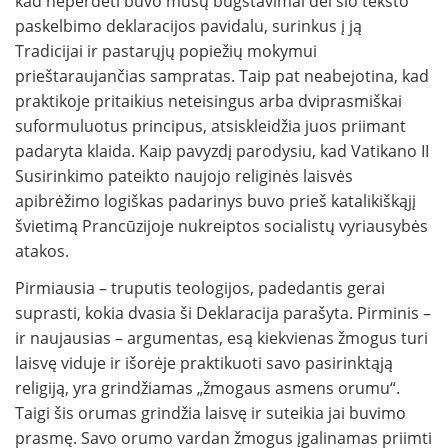
kad neperdėti buvo mūsų būgštavimai dėl šio teksto
paskelbimo deklaracijos pavidalu, surinkus į ją
Tradicijai ir pastarųjų popiežių mokymui
prieštaraujančias sampratas. Taip pat neabejotina, kad
praktikoje pritaikius neteisingus arba dviprasmiškai
suformuluotus principus, atsiskleidžia juos priimant
padaryta klaida. Kaip pavyzdį parodysiu, kad Vatikano II
Susirinkimo pateikto naujojo religinės laisvės
apibrėžimo logiškas padarinys buvo prieš katalikiškąjį
švietimą Prancūzijoje nukreiptos socialistų vyriausybės
atakos.
Pirmiausia – truputis teologijos, padedantis gerai
suprasti, kokia dvasia ši Deklaracija parašyta. Pirminis –
ir naujausias – argumentas, esą kiekvienas žmogus turi
laisvę viduje ir išorėje praktikuoti savo pasirinktąją
religiją, yra grindžiamas „žmogaus asmens orumu“.
Taigi šis orumas grindžia laisvę ir suteikia jai buvimo
prasmę. Savo orumo vardan žmogus įgalinamas priimti