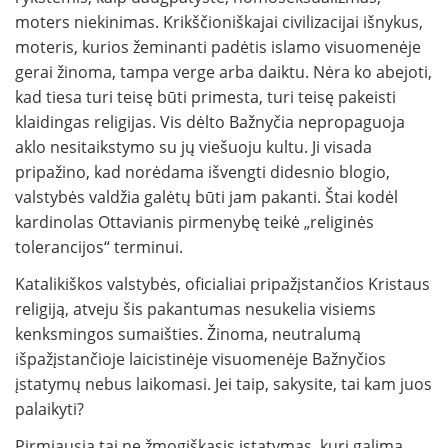
moters niekinimas. Krikščioniškajai civilizacijai išnykus,
moteris, kurios žeminanti padėtis islamo visuomenėje
gerai žinoma, tampa verge arba daiktu. Nėra ko abejoti,
kad tiesa turi teisę būti primesta, turi teisę pakeisti
klaidingas religijas. Vis dėlto Bažnyčia nepropaguoja
aklo nesitaikstymo su jų viešuoju kultu. Ji visada
pripažino, kad norėdama išvengti didesnio blogio,
valstybės valdžia galėtų būti jam pakanti. Štai kodėl
kardinolas Ottavianis pirmenybę teikė „religinės
tolerancijos“ terminui.
Katalikiškos valstybės, oficialiai pripažįstančios Kristaus
religiją, atveju šis pakantumas nesukelia visiems
kenksmingos sumaišties. Žinoma, neutralumą
išpažįstančioje laicistinėje visuomenėje Bažnyčios
įstatymų nebus laikomasi. Jei taip, sakysite, tai kam juos
palaikyti?
Pirmiausia tai ne žmogiškasis įstatymas, kurį galima