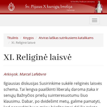
Pereiti
į
pagrindinį
turinį
Toggle
navigat
Titulinis
Knygos
Atviras laiškas sutrikusiems katalikams
XI. Religinė laisvė
XI. Religinė laisvė
Arkivysk. Marcel Lefebvre
Ilgiausias diskusijas Susirinkime sukėlė religinės laisvės
schema. Tai lengva paaiškinti liberalų daroma įtaka ir
senųjų Bažnyčios priešų suinteresuotumu šiuo
klausimu. Dabar, po dvidešimt metų, galime pamatyti,