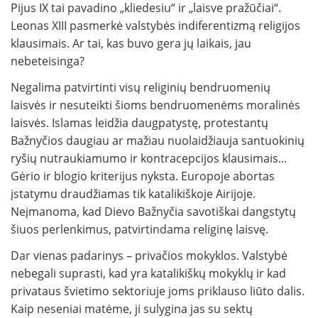
Pijus IX tai pavadino „kliedesiu“ ir „laisve pražūčiai“.
Leonas XIII pasmerkė valstybės indiferentizmą religijos
klausimais. Ar tai, kas buvo gera jų laikais, jau
nebeteisinga?
Negalima patvirtinti visų religinių bendruomenių
laisvės ir nesuteikti šioms bendruomenėms moralinės
laisvės. Islamas leidžia daugpatystę, protestantų
Bažnyčios daugiau ar mažiau nuolaidžiauja santuokinių
ryšių nutraukiamumo ir kontracepcijos klausimais...
Gėrio ir blogio kriterijus nyksta. Europoje abortas
įstatymu draudžiamas tik katalikiškoje Airijoje.
Neįmanoma, kad Dievo Bažnyčia savotiškai dangstytų
šiuos perlenkimus, patvirtindama religinę laisvę.
Dar vienas padarinys – privačios mokyklos. Valstybė
nebegali suprasti, kad yra katalikiškų mokyklų ir kad
privataus švietimo sektoriuje joms priklauso liūto dalis.
Kaip neseniai matėme, ji sulygina jas su sektų