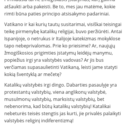
atšaukti arba pakeisti. Be to, mes jau matėme, kokie
rimti būna paties principo atsisakymo padariniai.
Vatikano ir kai kurių tautų susitarimai, visiškai teisingai
teikę pirmenybę katalikų religijai, buvo peržiūrėti. Antai
Ispanijoje, o netrukus ir Italijoje katekizmas mokyklose
tapo nebeprivalomas. Prie ko prieisime? Ar, naujųjų
žmogiškosios prigimties įstatymų leidėjų manymu,
popiežius irgi yra valstybės vadovas? Ar jis bus
verčiamas supasaulietinti Vatikaną, leisti jame statyti
kokią šventyklą ar mečetę?
Katalikų valstybės irgi dingo. Dabarties pasaulyje yra
protestantų valstybių, viena anglikonų valstybė,
musulmonų valstybių, marksistų valstybių, bet
nebenorima, kad būtų katalikų valstybių! Katalikai
nebeturės teisės stengtis jas kurti, jie privalės palaikyti
valstybės religinį indiferentizmą!