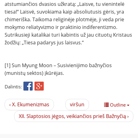
atstumiančios dvasios užkratą: „Laisve, tu vienintelė
tiesa!“ Laisvė, suvokiama kaip absoliutusis gėris, yra
chimeriška. Taikoma religinėje plotmėje, ji veda prie
mokymo reliatyvizmo ir praktinio indiferentizmo.
Sutrikusieji katalikai turi kabintis už jau cituotų Kristaus
žodžių: „Tiesa padarys jus laisvus.“
[1] Sun Myung Moon – Susivienijimo bažnyčios
(munistų sektos) įkūrėjas.
Dalintis:
‹ X. Ekumenizmas
viršun
Outline
XII. Slaptosios jėgos, veikiančios prieš Bažnyčią ›