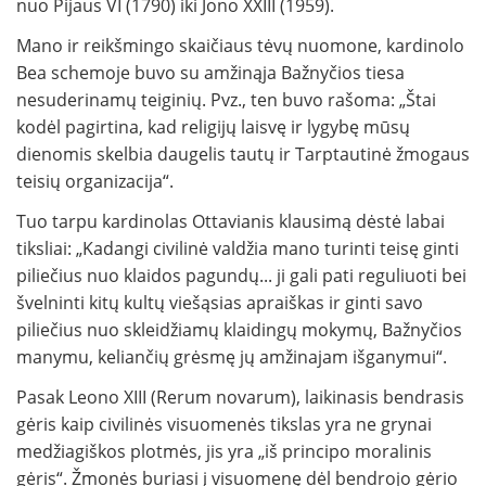
nuo Pijaus VI (1790) iki Jono XXIII (1959).
Mano ir reikšmingo skaičiaus tėvų nuomone, kardinolo
Bea schemoje buvo su amžinąja Bažnyčios tiesa
nesuderinamų teiginių. Pvz., ten buvo rašoma: „Štai
kodėl pagirtina, kad religijų laisvę ir lygybę mūsų
dienomis skelbia daugelis tautų ir Tarptautinė žmogaus
teisių organizacija“.
Tuo tarpu kardinolas Ottavianis klausimą dėstė labai
tiksliai: „Kadangi civilinė valdžia mano turinti teisę ginti
piliečius nuo klaidos pagundų... ji gali pati reguliuoti bei
švelninti kitų kultų viešąsias apraiškas ir ginti savo
piliečius nuo skleidžiamų klaidingų mokymų, Bažnyčios
manymu, keliančių grėsmę jų amžinajam išganymui“.
Pasak Leono XIII (Rerum novarum), laikinasis bendrasis
gėris kaip civilinės visuomenės tikslas yra ne grynai
medžiagiškos plotmės, jis yra „iš principo moralinis
gėris“. Žmonės buriasi į visuomenę dėl bendrojo gėrio