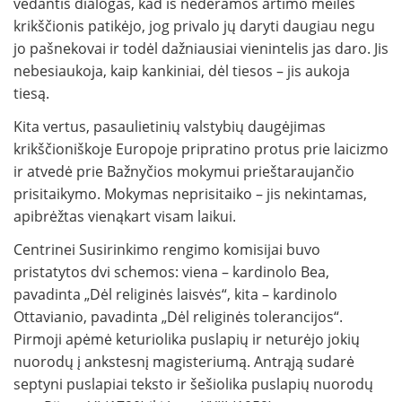
vedantis dialogas, kad iš nederamos artimo meilės
krikščionis patikėjo, jog privalo jų daryti daugiau negu
jo pašnekovai ir todėl dažniausiai vienintelis jas daro. Jis
nebesiaukoja, kaip kankiniai, dėl tiesos – jis aukoja
tiesą.
Kita vertus, pasaulietinių valstybių daugėjimas
krikščioniškoje Europoje pripratino protus prie laicizmo
ir atvedė prie Bažnyčios mokymui prieštaraujančio
prisitaikymo. Mokymas neprisitaiko – jis nekintamas,
apibrėžtas vienąkart visam laikui.
Centrinei Susirinkimo rengimo komisijai buvo
pristatytos dvi schemos: viena – kardinolo Bea,
pavadinta „Dėl religinės laisvės“, kita – kardinolo
Ottavianio, pavadinta „Dėl religinės tolerancijos“.
Pirmoji apėmė keturiolika puslapių ir neturėjo jokių
nuorodų į ankstesnį magisteriumą. Antrąją sudarė
septyni puslapiai teksto ir šešiolika puslapių nuorodų