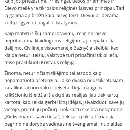
kaip jos priežastimi. Priešingai, tiesos priėmimas ir
Dievo meilė yra tikrosios religinės laisvės principai. Tad
ją galima apibrėžti kaip laisvę teikti Dievui prideramą
kultą ir gyventi pagal Jo įstatymus.
Kaip matyti iš šių samprotavimų, religinė laisvė
nepritaikoma klaidingoms religijoms, ji nepakenčia
dalijimo. Civilinėje visuomenėje Bažnyčia skelbia, kad
klaida neturi teisių, valstybė turi pripažinti tik piliečių
teisę praktikuoti Kristaus religiją.
Žinoma, neturinčiam tikėjimo tai atrodo kaip
nepamatuota pretenzija. Laiko dvasia neužsikrėtusiam
katalikui tai normalu ir teisėta. Deja, daugelis
krikščionių išleidžia iš akių šias realijas. Jau tiek kartų
kartota, kad reikia gerbti kitų idėjas, įsivaizduoti save jų
vietoje, priimti jų požiūrį. Tiek kartų skelbta nesąmonė:
„Kiekvienam – savo tiesa“; tiek kartų tikrų tikriausia
pagrindine dorybe vadintas neišvengiamai į nuolaidas