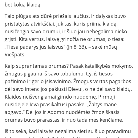
bet kokią klaidą.
Taip plūgas atsidūrė priešais jaučius, ir dalykas buvo
pristatytas atvirkščiai. Juk tas, kuris priima klaidą,
nusižengia savo orumui, ir šiuo jau nebegalima nieko
grįsti. Kita vertus, laisvę grindžia ne orumas, o tiesa:
„Tiesa padarys jus laisvus“ (Jn 8, 33), – sakė mūsų
Viešpats.
Kaip suprantamas orumas? Pasak katalikybės mokymo,
žmogus jį gauna iš savo tobulumo, t.y. iš tiesos
pažinimo ir gėrio įsisavinimo. Žmogus vertas pagarbos
dėl savo intencijos paklusti Dievui, o ne dėl savo klaidų.
Klaidos neišvengiamai gimdo nuodėmę. Pirmoji
nusidėjėlė Ieva prasikaltusi pasakė: „Žaltys mane
apgavo.“ Dėl jos ir Adomo nuodėmės žmogiškasis
orumas buvo prarastas, ir nuo tada mes kenčiame.
Iš to seka, kad laisvės negalima sieti su šiuo praradimu