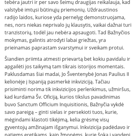
tebėra jautri ir per savo šeimų draugijas reikalauja, kad
valstybė imtųsi būtinųjų priemonių. Uždraustinos
radijo laidos, kuriose yda pernelyg demonstruojama,
nes, nors niekas neprivalo jų klausytis, vaikai dažnai turi
tranzistorių, todėl jau nebėra apsaugoti. Tad Bažnyčios
mokymas, galintis atrodyti labai griežtas, yra
prieinamas paprastam svarstymui ir sveikam protui.
Šiandien priimta atmesti prievartą bet kokiu pavidalu ir
apgailėti jos taikymą tam tikrais istorijos momentais.
Paklusdamas šiai madai, Jo Šventenybė Jonas Paulius II
kelionėje į Ispaniją pasmerkė inkviziciją. Tačiau
prisiminti norima tik inkvizicijos perlenkimus, užmiršus,
kad kurdama Šv. Oficiją, kurios tikslus pavadinimas
buvo Sanctum Officium Inquisitionis, Bažnyčia vykdė
savo pareigą – ginti sielas ir persekioti tuos, kurie,
mėgindami klastoti tikėjimą, kelia grėsmę visų
gyventojų amžinajam išganymui. Inkvizicija padėdavo ir
patiems eretikams, kaip žmonėms, kurie šoka į vandenį,