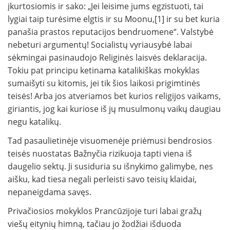
įkurtosiomis ir sako: „Jei leisime jums egzistuoti, tai
lygiai taip turėsime elgtis ir su Moonu,[1] ir su bet kuria
panašia prastos reputacijos bendruomene“. Valstybė
nebeturi argumentų! Socialistų vyriausybė labai
sėkmingai pasinaudojo Religinės laisvės deklaracija.
Tokiu pat principu ketinama katalikiškas mokyklas
sumaišyti su kitomis, jei tik šios laikosi prigimtinės
teisės! Arba jos atveriamos bet kurios religijos vaikams,
giriantis, jog kai kuriose iš jų musulmonų vaikų daugiau
negu katalikų.
Tad pasaulietinėje visuomenėje priėmusi bendrosios
teisės nuostatas Bažnyčia rizikuoja tapti viena iš
daugelio sektų. Ji susiduria su išnykimo galimybe, nes
aišku, kad tiesa negali perleisti savo teisių klaidai,
nepaneigdama savęs.
Privačiosios mokyklos Prancūzijoje turi labai gražų
viešų eitynių himną, tačiau jo žodžiai išduoda