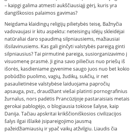
– kaipgi galima atmesti aukščiausiąjį gėrį, kuris yra
dangiškosios palaimos gavimas?
Neigdama klaidingų religijų pilietybės teisę, Bažnyčia
vadovaujasi ir kitu aspektu: neteisingų idėjų skleidėjai
natūraliai daro spaudimą silpniausiems, mažiausiai
išsilavinusiems. Kas gali ginčyti valstybės pareigą ginti
silpniausius? Tai pirmutinė pareiga, susiorganizavimo į
visuomenę prasmė. Ji gina savo piliečius nuo priešų iš
išorės, kasdieniame gyvenime saugo juos nuo bet kokio
pobūdžio puolimo, vagių, žudikų, sukčių, ir net
pasaulietinėse valstybėse laiduojama papročių
apsauga, pvz., draudžiant viešai platinti pornografinius
žurnalus, nors padėtis Prancūzijoje pastaraisiais metais
gerokai pablogėjo, o blogiausia tokiose šalyse, kaip
Danija. Tačiau apskritai krikščioniškosios civilizacijos
šalys ilgai išlaikė įsipareigojimo jausmą
pažeidžiamiausių ir ypač vaikų atžvilgiu. Liaudis čia